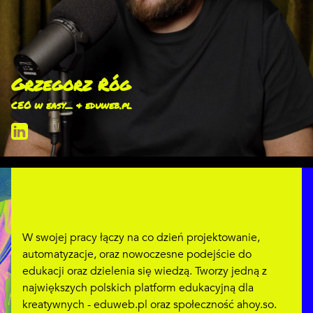
Grzegorz Róg
CEO w easy_ & eduweb.pl
W swojej pracy łączy na co dzień projektowanie,
automatyzacje, oraz nowoczesne podejście do
edukacji oraz dzielenia się wiedzą. Tworzy jedną z
największych polskich platform edukacyjną dla
kreatywnych - eduweb.pl oraz społeczność ahoy.so.