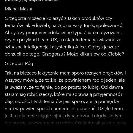
Michał Mazur
Grzegorza możecie kojarzyć z takich produktów czy
tematów jak Eduweb, narzędzia Easy Tools, społeczność
Ahoy, czy programy edukacyjne typu Zautomatyzowani,
czy na przykład Learn UX, a ostatnio tematy związane ze
sztuczną inteligencją i asystentką Alice. Co byś jeszcze
dorzucił do tego, Grzegorzu? Może kilka słów od Ciebie?
Grzegorz Róg
Tak, na bieżąco faktycznie mam sporo różnych projektów i
wszyscy mówią, że to źle, że powinienem robić jeden, ale
ja uważam, że to fajnie, bo po prostu to lubię. Od dawna
staram się robić rzeczy, które mi sprawiają przyjemność i
dają radość. I tych tematów jest sporo, ale ja pomiędzy
nimi w pewien sposób umiem się poruszać. Dzięki temu
jest to dla mnie ciągle fajne, dynamiczne i nigdy się tym
nie nudzę, zawsze mam co robić. Ostatnio faktycznie to są
rzeczy związane głównie z Eduwebem i jego nową