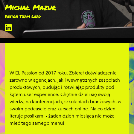
Michał Mazur
Design Team Lead
W EL Passion od 2017 roku. Zbierał doświadczenie
zarówno w agencjach, jak i wewnętrznych zespołach
produktowych, budując i rozwijając produkty pod
kątem user experience. Chętnie dzieli się swoją
wiedzą na konferencjach, szkoleniach branżowych, w
swoim podcaście oraz kursach online. Na co dzień
iteruje posiłkami - żaden dzień miesiąca nie może
mieć tego samego menu!