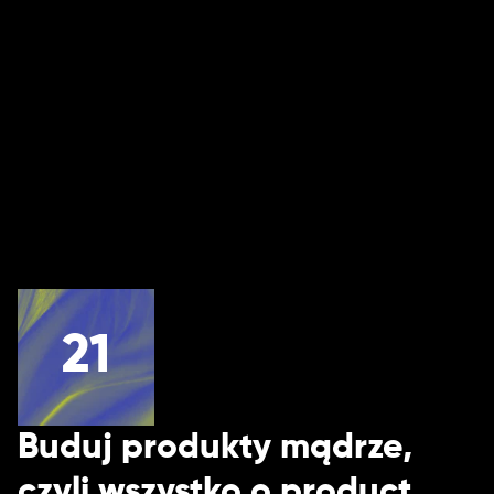
Anna Elwart
(
CEO
)
21
Buduj produkty mądrze,
czyli wszystko o product