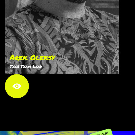
Arek Oleksy
Tech Team Lead
Branżowy dinozaur. Od 2016 roku w EL Passion
pomaga firmom budować cyfrowe produkty. Jako
Team Leader dba przede wszystkim o rozwój
techniczny zespołu. Zdecydowany zwolennik
zwinnego podejścia do wytwarzania produktów.
Prywatnie najlepiej mu się odpoczywa podczas
aktywności fizycznych. Introwertyk uwielbiający
spędzać wolny czas z rodziną.
Arek Oleksy