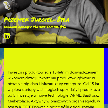
Przemek Jurgiel-Żyła
członek zarządu Movens Capital (VC)
Inwestor i produktowiec z 15-letnim doświadczeniem
w komercjalizacji i tworzeniu produktów, głównie w
obszarze big data i infrastruktury enterprise. Od 15 lat
wspiera startupy w strategiach sprzedaży i produktu, a
od 5 inwestuje w nowe technologie, AI/ML, SaaS oraz
Marketplace. Aktywny w branżowych organizacjach, w
tym w KIGEiT. Prywatnie ojciec trójki dzieci, rozwija