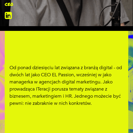
CEO
Od ponad dziesięciu lat związana z branżą digital - od
dwóch lat jako CEO EL Passion, wcześniej w jako
managerka w agencjach digital marketingu. Jako
prowadząca ITeracji porusza tematy związane z
biznesem, marketingiem i HR. Jednego możecie być
pewni: nie zabraknie w nich konkretów.