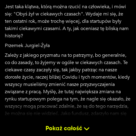
Jest taka klątwa, którą można rzucić na człowieka, i mówi
się: "Obyś żył w ciekawych czasach". Wydaje mi się, że
ten ostatni rok, może trochę więcej, dla startupów były
takimi ciekawymi czasami. A ty, jak oceniasz tę bliską nam
historię?
Przemek Jurgiel-Żyła
Zależy z jakiego pryzmatu na to patrzymy, bo generalnie,
co do zasady, to żyjemy w ogóle w ciekawych czasach. Te
ciekawe czasy zaczęły się, tak jakby patrząc na nasze
dorosłe życie, raczej bliżej Covidu i tych momentów, kiedy
wszyscy musieliśmy zmienić nasze przyzwyczajenia
związane z pracą. Myślę, że tutaj największa zmiana na
rynku startupowym polega na tym, że nagle się okazało, że
wszyscy mogą pracować zdalnie, że są do tego narzędzia,
że można się nie widzieć. Jako fundusz, zdarzyło nam się
zainwestować w spółki, nie widząc founderów/founderek
na żywo, więc myślę, że to była większa zmiana. Ostatnia
Pokaż całość
zmiana, zakładam, że wspominasz tutaj w kontekście