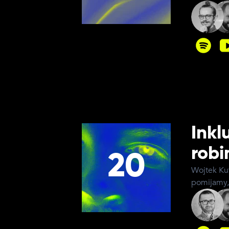
Inkl
robi
20
Wojtek Kut
pomijamy, 