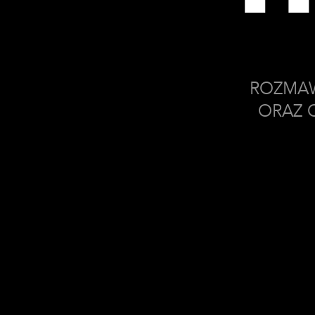
ROZMAW
ORAZ O
Najnowsz
Bizn
Małgorzata