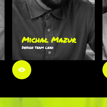
Michał Mazur
Design team lead