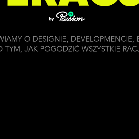
IAMY O DESIGNIE, DEVELOPMENCIE, B
 TYM, JAK POGODZIĆ WSZYSTKIE RACJ
y odcinek
es z misją, czyli o wartośc
 Walczak o tym, jak łączyć wartości z biznesem w świecie Ventur