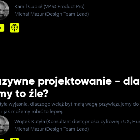
Kamil Cupiał
(
VP @ Product Pro
)
Michał Mazur
(
Design Team Lead
)
uzywne projektowanie - dl
my to źle?
yła wyjaśnia, dlaczego wciąż byt małą wagę przywiązujemy do 
i jak możemy robić to lepiej.
Wojtek Kutyła
(
Konsultant dostępności cyfrowej i UX, H
Michał Mazur
(
Design Team Lead
)