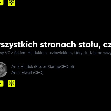
szystkich stronach stołu, cz
isy VC z Arkiem Hajdukiem - człowiekiem, który siedział po wszy
Arek Hajduk
(
Prezes StartupCEO.pl
)
Anna Elwart
(
CEO
)