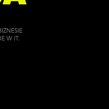
IZNESIE
E W IT.
iach w świecie VC
e Capital. Jak tworzyć innowacje, które