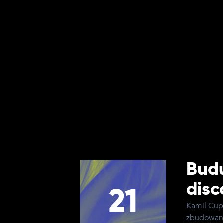
22
wpływają n
Budu
disc
21
Kamil Cupi
zbudowani