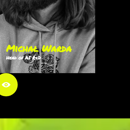
Michał Warda
Head of AI R&D