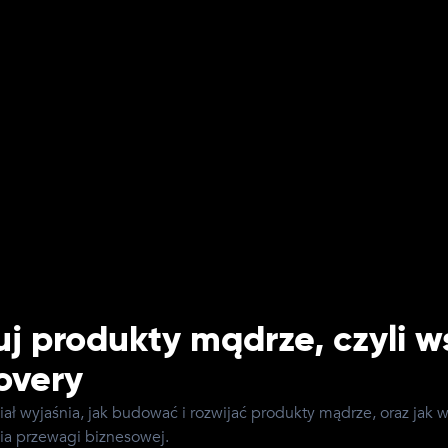
a rozwój kraju?
Małgorzata Walczak
(
Investment Director at PFR
)
Anna Elwart
(
CEO
)
j produkty mądrze, czyli w
overy
ał wyjaśnia, jak budować i rozwijać produkty mądrze, oraz jak 
a przewagi biznesowej.