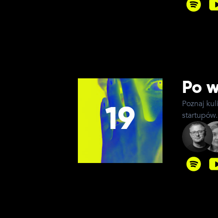
Po w
Poznaj kul
19
startupów.